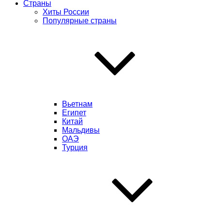
Страны
Хиты России
Популярные страны
Вьетнам
Египет
Китай
Мальдивы
ОАЭ
Турция