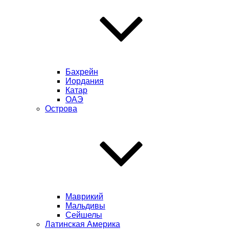
Бахрейн
Иордания
Катар
ОАЭ
Острова
Маврикий
Мальдивы
Сейшелы
Латинская Америка