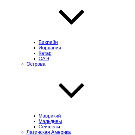
Бахрейн
Иордания
Катар
ОАЭ
Острова
Маврикий
Мальдивы
Сейшелы
Латинская Америка