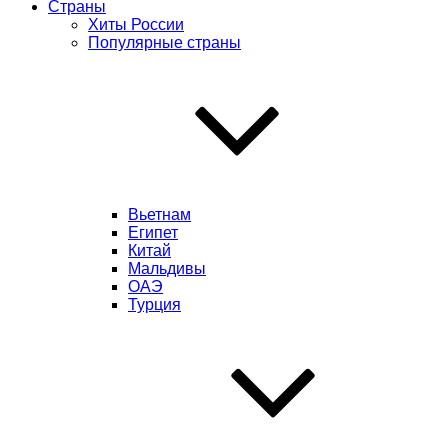
Страны
Хиты России
Популярные страны
Вьетнам
Египет
Китай
Мальдивы
ОАЭ
Турция