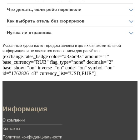
Что делать, если рейс перенесли
Как выбрать отель без сюрпризов
Нужна ли страховка
Указанные курсы валют предоставлены в целях ознакомительной
информации и не являются основанием для расчётов.
[exchange-rates_badge color="#336d93" amount="1"
base_currency="RUB" flag_type="none" decimals="2"
base_show="on" inverse="on" code="on" symbol="on"
id="1762826143" currency_list="USD,EUR"]
Информация
О компании
Контакты
Политика конфиденциальности