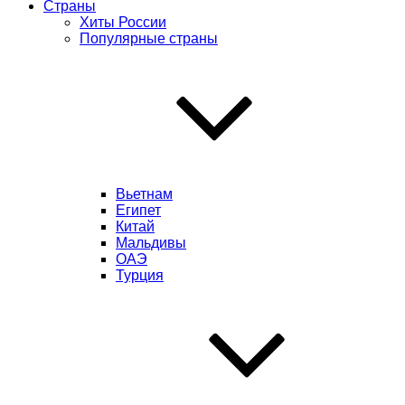
Страны
Хиты России
Популярные страны
Вьетнам
Египет
Китай
Мальдивы
ОАЭ
Турция