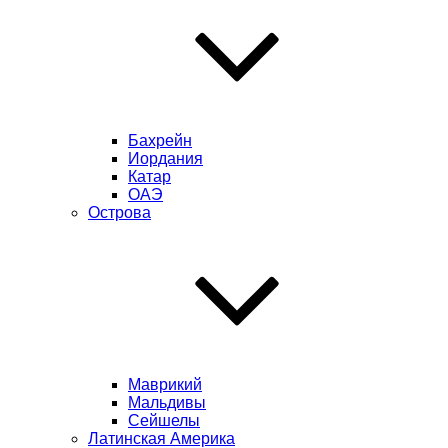
Бахрейн
Иордания
Катар
ОАЭ
Острова
Маврикий
Мальдивы
Сейшелы
Латинская Америка