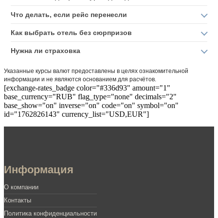
Что делать, если рейс перенесли
Как выбрать отель без сюрпризов
Нужна ли страховка
Указанные курсы валют предоставлены в целях ознакомительной
информации и не являются основанием для расчётов.
[exchange-rates_badge color="#336d93" amount="1"
base_currency="RUB" flag_type="none" decimals="2"
base_show="on" inverse="on" code="on" symbol="on"
id="1762826143" currency_list="USD,EUR"]
Информация
О компании
Контакты
Политика конфиденциальности