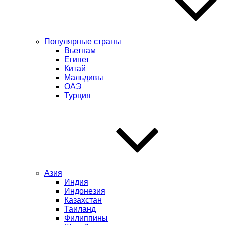
Популярные страны
Вьетнам
Египет
Китай
Мальдивы
ОАЭ
Турция
Азия
Индия
Индонезия
Казахстан
Таиланд
Филиппины