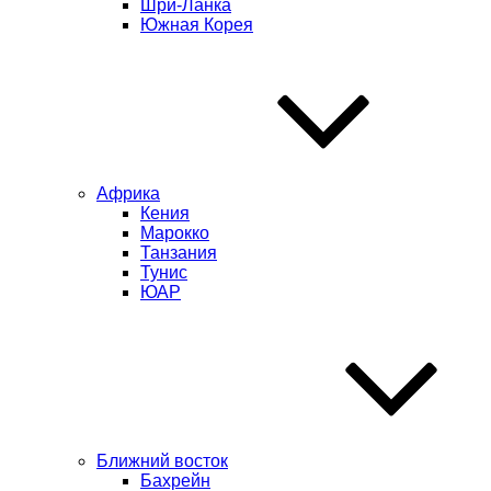
Шри-Ланка
Южная Корея
Африка
Кения
Марокко
Танзания
Тунис
ЮАР
Ближний восток
Бахрейн