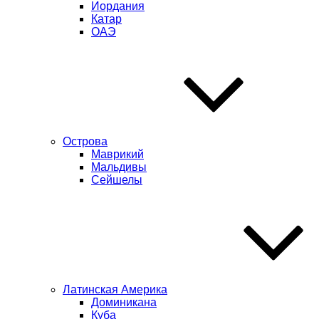
Иордания
Катар
ОАЭ
Острова
Маврикий
Мальдивы
Сейшелы
Латинская Америка
Доминикана
Куба