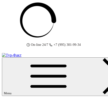
Skip
to
content
On-line 24/7
+7 (995) 301-99-34
Menu