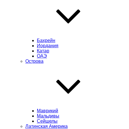
Бахрейн
Иордания
Катар
ОАЭ
Острова
Маврикий
Мальдивы
Сейшелы
Латинская Америка