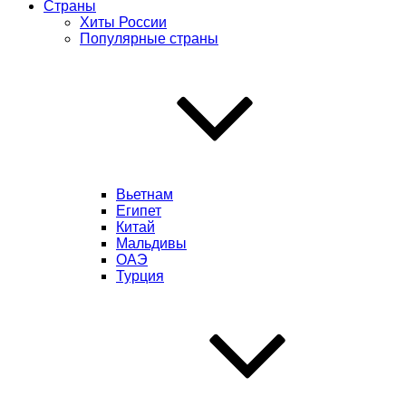
Страны
Хиты России
Популярные страны
Вьетнам
Египет
Китай
Мальдивы
ОАЭ
Турция