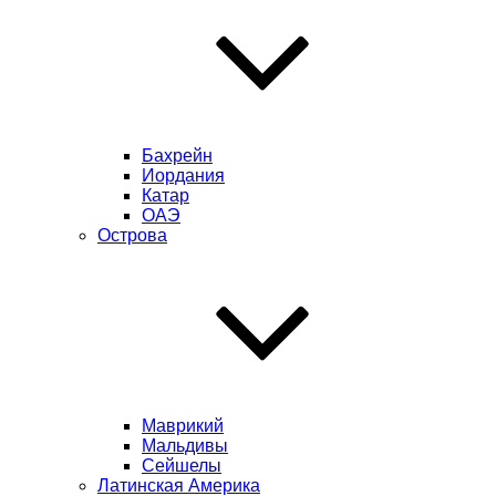
Бахрейн
Иордания
Катар
ОАЭ
Острова
Маврикий
Мальдивы
Сейшелы
Латинская Америка