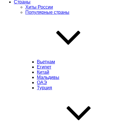
Страны
Хиты России
Популярные страны
Вьетнам
Египет
Китай
Мальдивы
ОАЭ
Турция