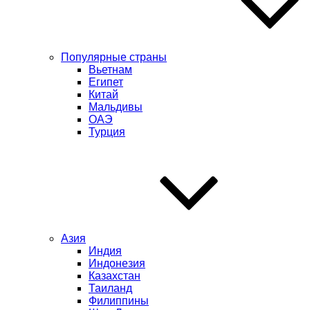
Популярные страны
Вьетнам
Египет
Китай
Мальдивы
ОАЭ
Турция
Азия
Индия
Индонезия
Казахстан
Таиланд
Филиппины