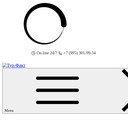
Skip
to
content
On-line 24/7
+7 (995) 301-99-34
Menu