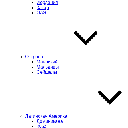
Иордания
Катар
ОАЭ
Острова
Маврикий
Мальдивы
Сейшелы
Латинская Америка
Доминикана
Куба