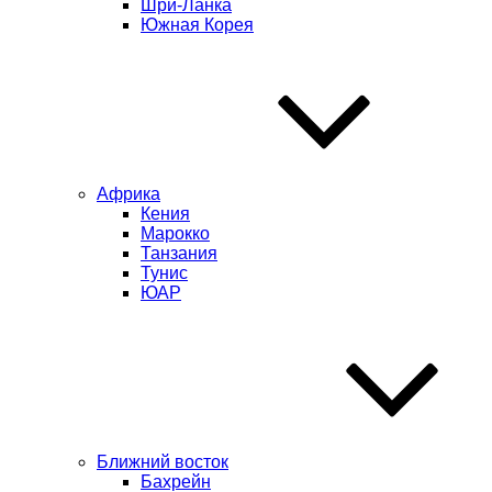
Шри-Ланка
Южная Корея
Африка
Кения
Марокко
Танзания
Тунис
ЮАР
Ближний восток
Бахрейн