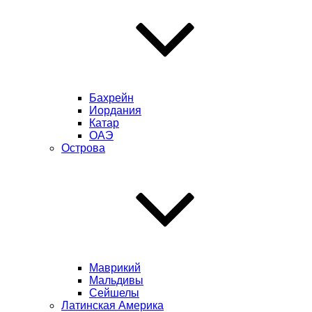
Бахрейн
Иордания
Катар
ОАЭ
Острова
Маврикий
Мальдивы
Сейшелы
Латинская Америка