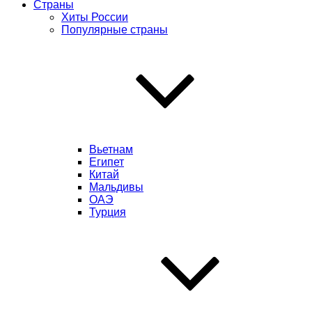
Страны
Хиты России
Популярные страны
Вьетнам
Египет
Китай
Мальдивы
ОАЭ
Турция