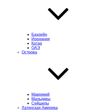
Бахрейн
Иордания
Катар
ОАЭ
Острова
Маврикий
Мальдивы
Сейшелы
Латинская Америка