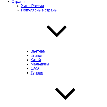
Страны
Хиты России
Популярные страны
Вьетнам
Египет
Китай
Мальдивы
ОАЭ
Турция