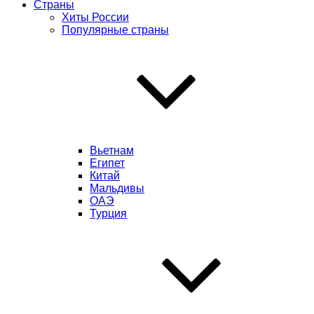
Страны
Хиты России
Популярные страны
Вьетнам
Египет
Китай
Мальдивы
ОАЭ
Турция