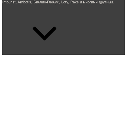
Intourist, Ambotis, Библио-Глобус, Loty, Paks и многими другими.