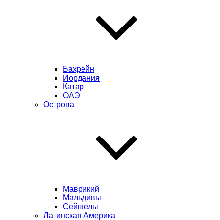
Бахрейн
Иордания
Катар
ОАЭ
Острова
Маврикий
Мальдивы
Сейшелы
Латинская Америка