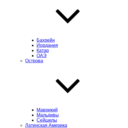
Бахрейн
Иордания
Катар
ОАЭ
Острова
Маврикий
Мальдивы
Сейшелы
Латинская Америка