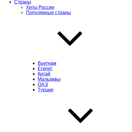
Страны
Хиты России
Популярные страны
Вьетнам
Египет
Китай
Мальдивы
ОАЭ
Турция