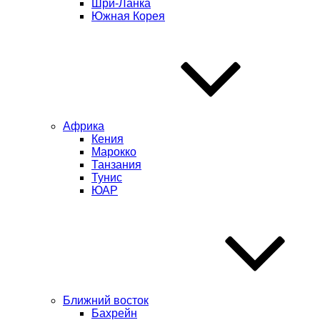
Шри-Ланка
Южная Корея
Африка
Кения
Марокко
Танзания
Тунис
ЮАР
Ближний восток
Бахрейн