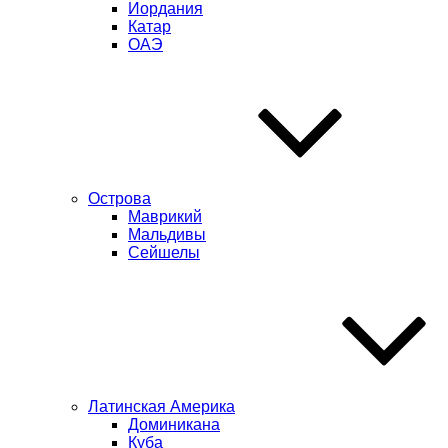
Иордания
Катар
ОАЭ
Острова
Маврикий
Мальдивы
Сейшелы
Латинская Америка
Доминикана
Куба