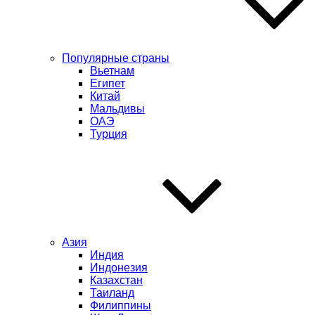
Популярные страны
Вьетнам
Египет
Китай
Мальдивы
ОАЭ
Турция
Азия
Индия
Индонезия
Казахстан
Таиланд
Филиппины