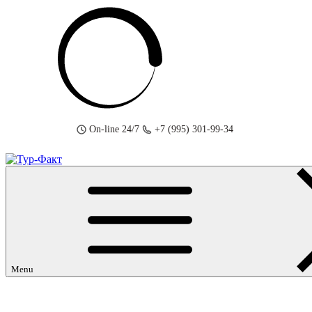
Skip
to
content
On-line 24/7
+7 (995) 301-99-34
Menu