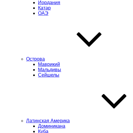
Иордания
Катар
ОАЭ
Острова
Маврикий
Мальдивы
Сейшелы
Латинская Америка
Доминикана
Куба