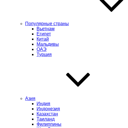
Популярные страны
Вьетнам
Египет
Китай
Мальдивы
ОАЭ
Турция
Азия
Индия
Индонезия
Казахстан
Таиланд
Филиппины