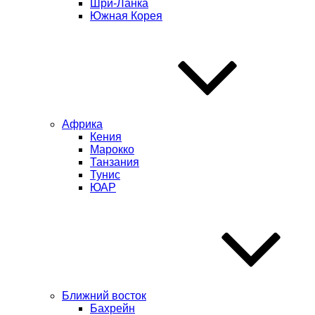
Шри-Ланка
Южная Корея
Африка
Кения
Марокко
Танзания
Тунис
ЮАР
Ближний восток
Бахрейн