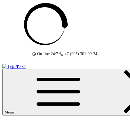
Skip
to
content
On-line 24/7
+7 (995) 301-99-34
Menu